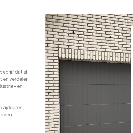
edrijf dat al
t en verdeler
dustrie- en
m zijdeuren,
stemen.