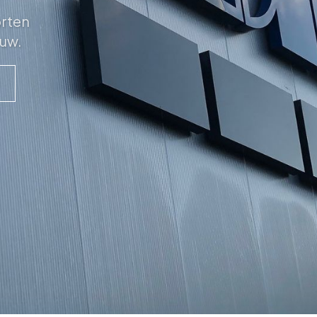
orten
ouw.