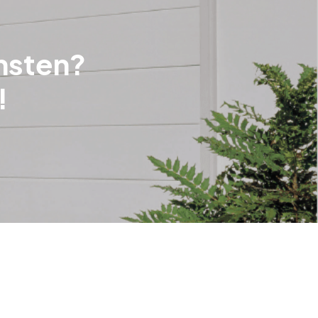
ensten?
!