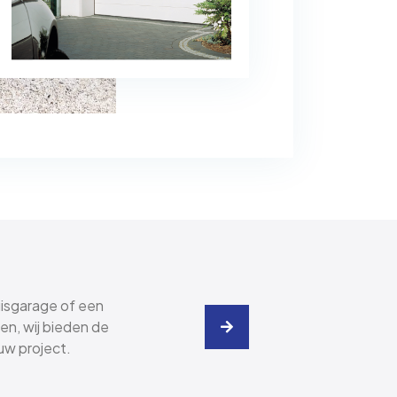
uisgarage of een
en, wij bieden de
uw project.