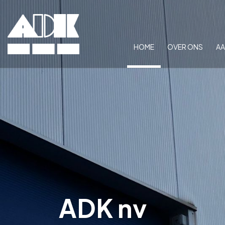
HOME
OVER ONS
A
ADK nv